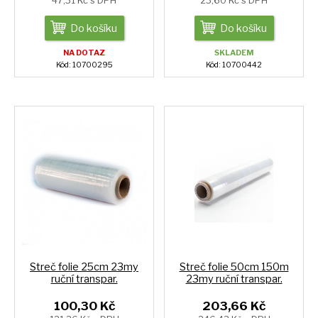
47,31 Kč s DPH
23,60 Kč s DPH
Do košíku
Do košíku
NA DOTAZ
SKLADEM
Kód: 10700295
Kód: 10700442
Streč folie 25cm 23my
Streč folie 50cm 150m
ruční transpar.
23my ruční transpar.
100,30 Kč
203,66 Kč