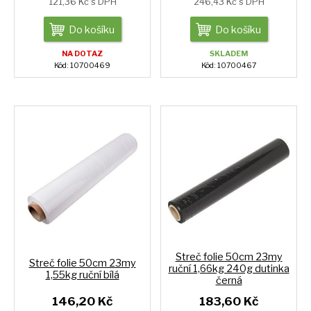
121,36 Kč s DPH
246,43 Kč s DPH
Do košíku
Do košíku
NA DOTAZ
SKLADEM
Kód: 10700469
Kód: 10700467
Streč folie 50cm 23my
Streč folie 50cm 23my
ruční 1,66kg 240g dutinka
1,55kg ruční bílá
černá
146,20 Kč
183,60 Kč