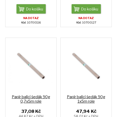
Do košíku
Do košíku
NA DOTAZ
NA DOTAZ
Kód: 10700116
Kód: 10700127
Papír balící šedák 90g
Papír balící šedák 90g
0,7x5m role
1x5m role
37,08 Kč
47,94 Kč
44,87 Kč s DPH
58,01 Kč s DPH