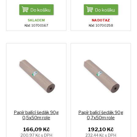
Do košíku
Do košíku
SKLADEM
NA DOTAZ
Kód: 10700167
Kód: 10700258
Papír balící šedák 90g
Papír balící šedák 90g
0,5x50m role
0,7x50m role
166,09 Kč
192,10 Kč
200,97 Kč s DPH
232,44 Kč s DPH