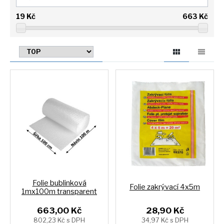
19
Kč
663
Kč
Folie bublinková
Folie zakrývací 4x5m
1mx100m transparent
663,00 Kč
28,90 Kč
802,23 Kč s DPH
34,97 Kč s DPH