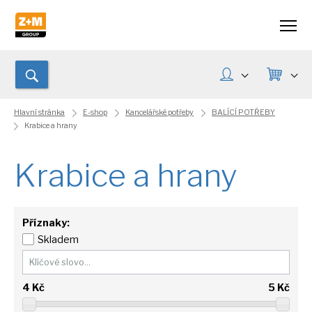
Hlavní stránka
E-shop
Kancelářské potřeby
BALÍCÍ POTŘEBY
Krabice a hrany
Krabice a hrany
Příznaky:
Skladem
4
Kč
5
Kč