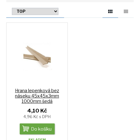
Hrana lepenková bez
náseku 45x45x3mm
1000mm šedá
4,10 Kč
4,96 Kč s DPH
Do košíku
SKLADEM