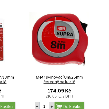
5m/19mm
Metr svinovací 8m/25mm
artě
červený na kartě
č
174,09 Kč
DPH
210,65 Kč s DPH
 košíku
Do košíku