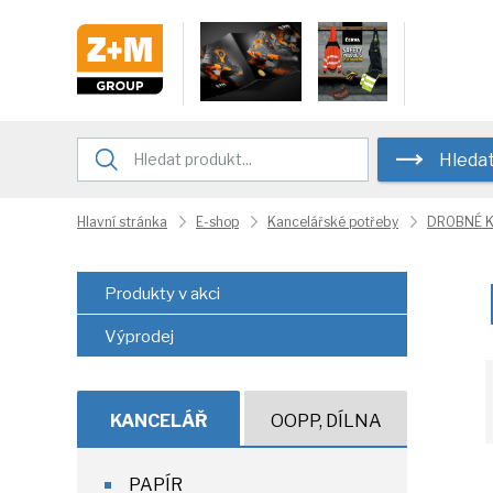
Hleda
Hlavní stránka
E-shop
Kancelářské potřeby
DROBNÉ 
Produkty v akci
Výprodej
KANCELÁŘ
OOPP, DÍLNA
PAPÍR