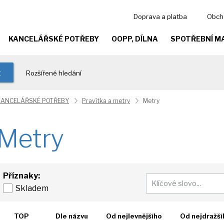
Doprava a platba
Obch
KANCELÁŘSKÉ POTŘEBY
OOPP, DÍLNA
SPOTŘEBNÍ M
t
Rozšířené hledání
KANCELÁŘSKÉ POTŘEBY
Pravítka a metry
Metry
Metry
Příznaky:
Skladem
TOP
Dle názvu
Od nejlevnějšího
Od nejdražší