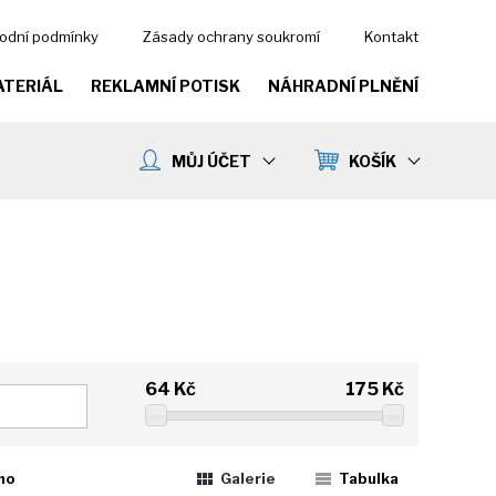
odní podmínky
Zásady ochrany soukromí
Kontakt
ATERIÁL
REKLAMNÍ POTISK
NÁHRADNÍ PLNĚNÍ
MŮJ ÚČET
KOŠÍK
64
Kč
175
Kč
ho
Galerie
Tabulka