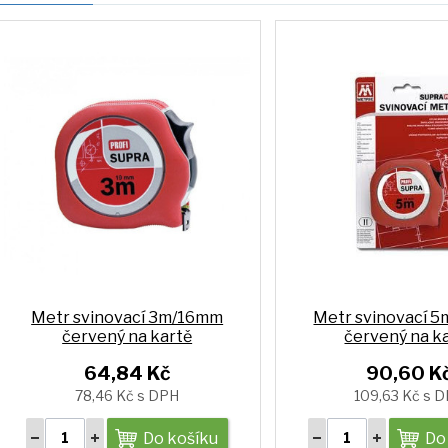
Metr svinovací 3m/16mm
Metr svinovací 
červený na kartě
červený na k
64,84 Kč
90,60 K
78,46 Kč s DPH
109,63 Kč s 
Do košíku
Do