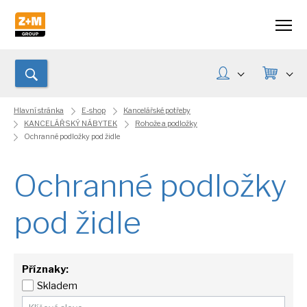
Hlavní stránka
E-shop
Kancelářské potřeby
KANCELÁŘSKÝ NÁBYTEK
Rohože a podložky
Ochranné podložky pod židle
Ochranné podložky
pod židle
Příznaky:
Skladem