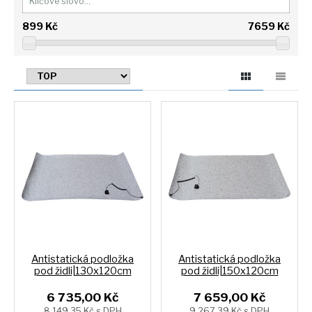
899
Kč
7659
Kč
Antistatická podložka
Antistatická podložka
pod židli|130x120cm
pod židli|150x120cm
6 735,00 Kč
7 659,00 Kč
8 149,35 Kč s DPH
9 267,39 Kč s DPH