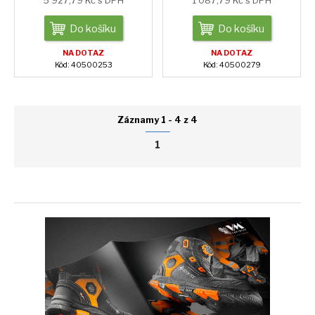
5 927,79 Kč s DPH
1 087,79 Kč s DPH
Do košíku
Do košíku
NA DOTAZ
NA DOTAZ
Kód: 40500253
Kód: 40500279
Záznamy 1 - 4 z 4
1