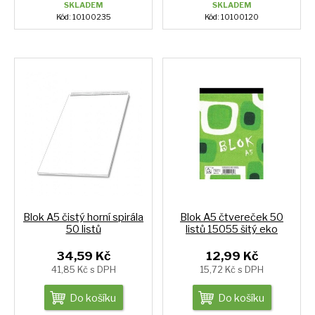
SKLADEM
SKLADEM
Kód: 10100235
Kód: 10100120
Blok A5 čistý horní spirála
Blok A5 čtvereček 50
50 listů
listů 15055 šitý eko
34,59 Kč
12,99 Kč
41,85 Kč s DPH
15,72 Kč s DPH
Do košíku
Do košíku