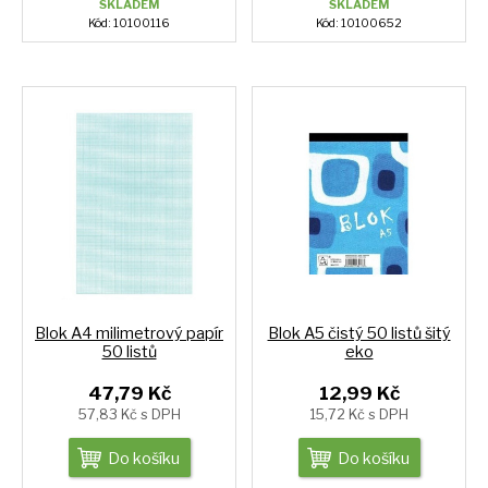
SKLADEM
SKLADEM
Kód: 10100116
Kód: 10100652
Blok A4 milimetrový papír
Blok A5 čistý 50 listů šitý
50 listů
eko
47,79 Kč
12,99 Kč
57,83 Kč s DPH
15,72 Kč s DPH
Do košíku
Do košíku