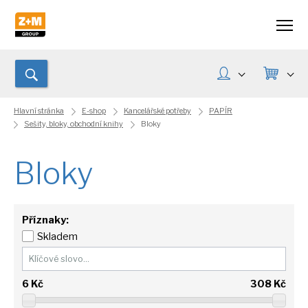
Hlavní stránka
E-shop
Kancelářské potřeby
PAPÍR
Sešity, bloky, obchodní knihy
Bloky
Bloky
Příznaky:
Skladem
6
Kč
308
Kč