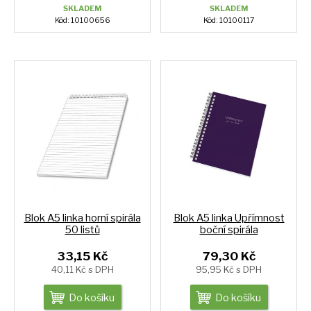
SKLADEM
SKLADEM
Kód: 10100656
Kód: 10100117
Blok A5 linka horní spirála
Blok A5 linka Upřímnost
50 listů
boční spirála
33,15 Kč
79,30 Kč
40,11 Kč s DPH
95,95 Kč s DPH
Do košíku
Do košíku