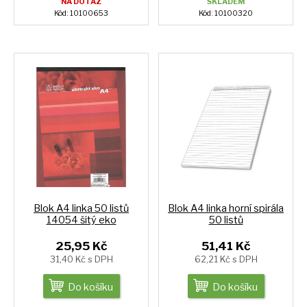
NA DOTAZ
SKLADEM
Kód: 10100653
Kód: 10100320
Blok A4 linka 50 listů
Blok A4 linka horní spirála
14054 šitý eko
50 listů
25,95 Kč
51,41 Kč
31,40 Kč s DPH
62,21 Kč s DPH
Do košíku
Do košíku