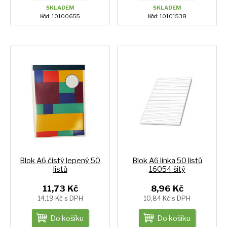
SKLADEM
SKLADEM
Kód: 10100655
Kód: 10101538
Blok A6 čistý lepený 50
Blok A6 linka 50 listů
listů
16054 šitý
11,73 Kč
8,96 Kč
14,19 Kč s DPH
10,84 Kč s DPH
Do košíku
Do košíku