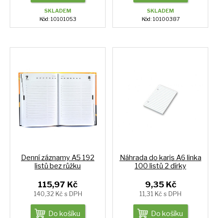
SKLADEM
SKLADEM
Kód: 10101053
Kód: 10100387
Denní záznamy A5 192
Náhrada do karis A6 linka
listů bez růžku
100 listů 2 dírky
115,97 Kč
9,35 Kč
140,32 Kč s DPH
11,31 Kč s DPH
Do košíku
Do košíku