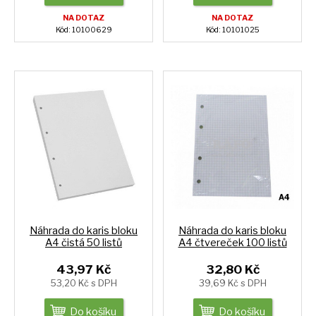
NA DOTAZ
NA DOTAZ
Kód: 10100629
Kód: 10101025
Náhrada do karis bloku
Náhrada do karis bloku
A4 čistá 50 listů
A4 čtvereček 100 listů
43,97 Kč
32,80 Kč
53,20 Kč s DPH
39,69 Kč s DPH
Do košíku
Do košíku