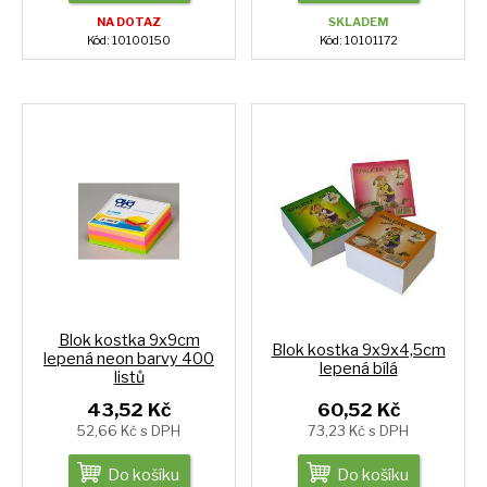
NA DOTAZ
SKLADEM
Kód: 10100150
Kód: 10101172
Blok kostka 9x9cm
Blok kostka 9x9x4,5cm
lepená neon barvy 400
lepená bílá
listů
43,52 Kč
60,52 Kč
52,66 Kč s DPH
73,23 Kč s DPH
Do košíku
Do košíku