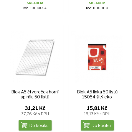
SKLADEM
SKLADEM
Kód: 10100654
Kód: 10100118
Blok A5 čtvereček horní
Blok A5 linka 50 listů
spirála 50 listů
15054 šitý eko
31,21 Kč
15,81 Kč
37,76 Kč s DPH
19,13 Kč s DPH
Do košíku
Do košíku