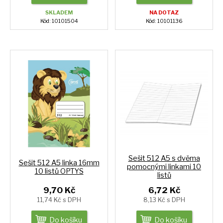
SKLADEM
NA DOTAZ
Kód: 10101504
Kód: 10101136
Sešit 512 A5 s dvěma
Sešit 512 A5 linka 16mm
pomocnými linkami 10
10 listů OPTYS
listů
9,70 Kč
6,72 Kč
11,74 Kč s DPH
8,13 Kč s DPH
Do košíku
Do košíku