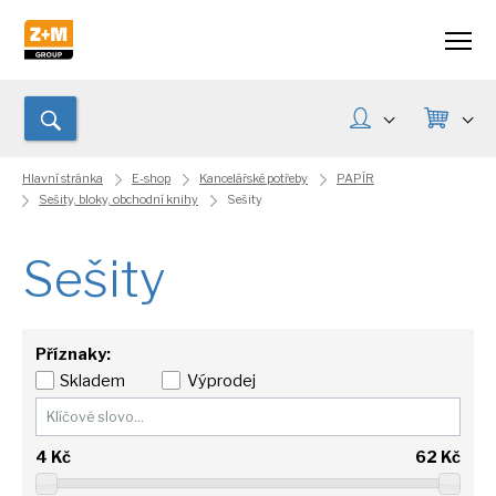
Hlavní stránka
E-shop
Kancelářské potřeby
PAPÍR
Sešity, bloky, obchodní knihy
Sešity
Sešity
Příznaky:
Skladem
Výprodej
4
Kč
62
Kč