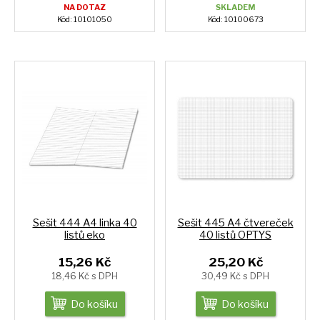
NA DOTAZ
SKLADEM
Kód: 10101050
Kód: 10100673
Sešit 444 A4 linka 40
Sešit 445 A4 čtvereček
listů eko
40 listů OPTYS
15,26 Kč
25,20 Kč
18,46 Kč s DPH
30,49 Kč s DPH
Do košíku
Do košíku