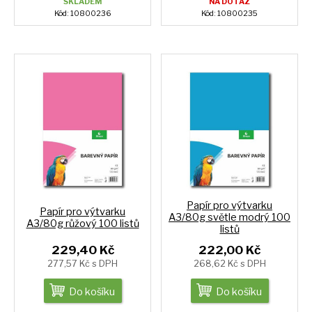
SKLADEM
NA DOTAZ
Kód: 10800236
Kód: 10800235
Papír pro výtvarku
Papír pro výtvarku
A3/80g světle modrý 100
A3/80g růžový 100 listů
listů
229,40 Kč
222,00 Kč
277,57 Kč s DPH
268,62 Kč s DPH
Do košíku
Do košíku