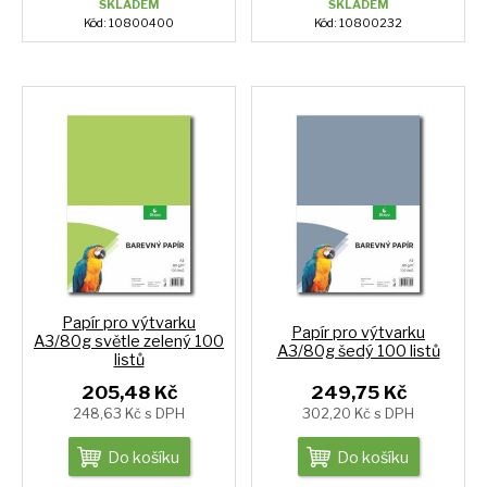
SKLADEM
SKLADEM
Kód: 10800400
Kód: 10800232
Papír pro výtvarku
Papír pro výtvarku
A3/80g světle zelený 100
A3/80g šedý 100 listů
listů
205,48 Kč
249,75 Kč
248,63 Kč s DPH
302,20 Kč s DPH
Do košíku
Do košíku