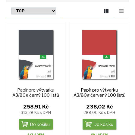
Papír pro výtvarku
Papír pro výtvarku
A3/80g černý 100 listů
A3/80g červený 100 listů
258,91 Kč
238,02 Kč
313,28 Kč s DPH
288,00 Kč s DPH
Do košíku
Do košíku
SKLADEM
SKLADEM