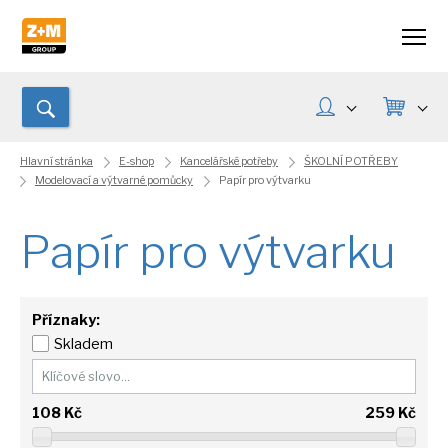
Hlavní stránka
E-shop
Kancelářské potřeby
ŠKOLNÍ POTŘEBY
Modelovací a výtvarné pomůcky
Papír pro výtvarku
Papír pro výtvarku
Příznaky:
Skladem
108
Kč
259
Kč