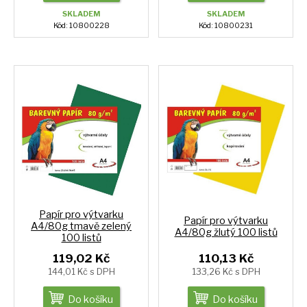
SKLADEM
SKLADEM
Kód: 10800228
Kód: 10800231
Papír pro výtvarku
Papír pro výtvarku
A4/80g tmavě zelený
A4/80g žlutý 100 listů
100 listů
119,02 Kč
110,13 Kč
144,01 Kč s DPH
133,26 Kč s DPH
Do košíku
Do košíku