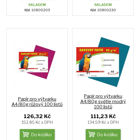
SKLADEM
SKLADEM
Kód: 10800203
Kód: 10800230
Papír pro výtvarku
Papír pro výtvarku
A4/80g světle modrý
A4/80g růžový 100 listů
100 listů
126,32 Kč
111,23 Kč
152,85 Kč s DPH
134,59 Kč s DPH
Do košíku
Do košíku