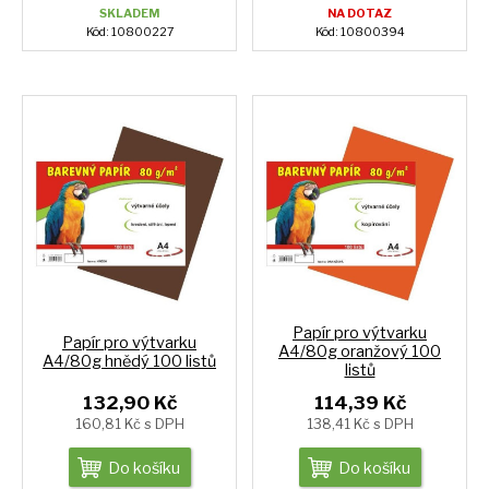
SKLADEM
NA DOTAZ
Kód: 10800227
Kód: 10800394
Papír pro výtvarku
Papír pro výtvarku
A4/80g oranžový 100
A4/80g hnědý 100 listů
listů
132,90 Kč
114,39 Kč
160,81 Kč s DPH
138,41 Kč s DPH
Do košíku
Do košíku