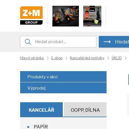
Hleda
Hlavní stránka
E-shop
Kancelářské potřeby
ÚKLID
Produkty v akci
Výprodej
KANCELÁŘ
OOPP, DÍLNA
PAPÍR