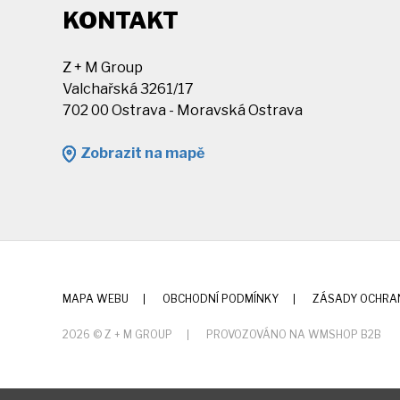
KONTAKT
Z + M Group
Valchařská 3261/17
702 00 Ostrava - Moravská Ostrava
Zobrazit na mapě
MAPA WEBU
OBCHODNÍ PODMÍNKY
ZÁSADY OCHRA
2026 © Z + M GROUP
PROVOZOVÁNO NA WMSHOP B2B