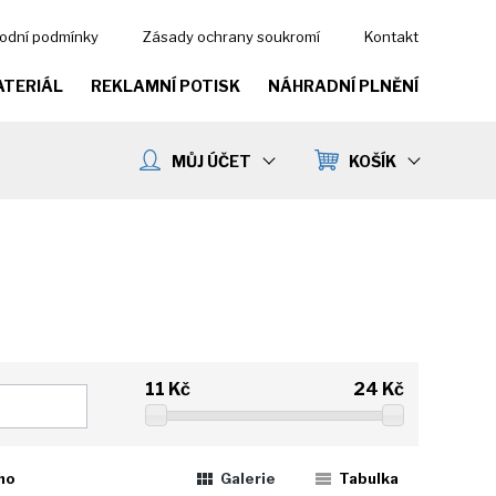
odní podmínky
Zásady ochrany soukromí
Kontakt
ATERIÁL
REKLAMNÍ POTISK
NÁHRADNÍ PLNĚNÍ
MŮJ ÚČET
KOŠÍK
11
Kč
24
Kč
ho
Galerie
Tabulka