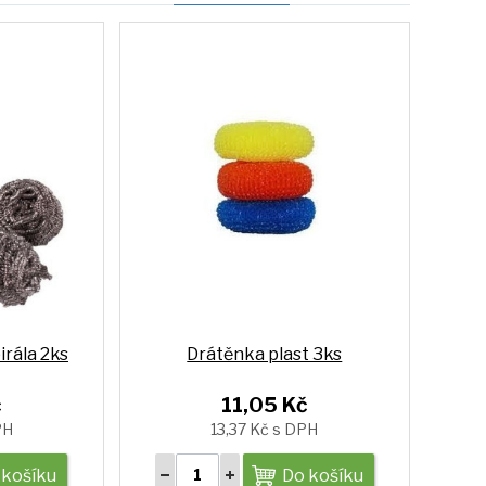
irála 2ks
Drátěnka plast 3ks
č
11,05 Kč
PH
13,37 Kč s DPH
 košíku
Do košíku