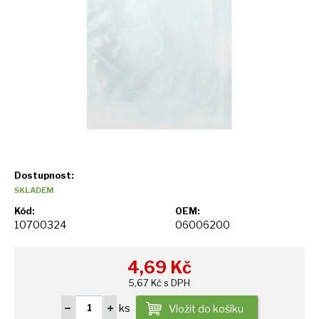
Dostupnost:
SKLADEM
Kód:
OEM:
10700324
06006200
4,69
Kč
5,67 Kč s DPH
ks
Vložit do košíku