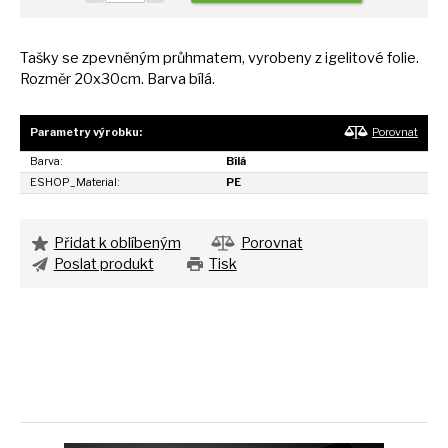
Tašky
se
zpevněným průhmatem, vyrobeny
z
igelitové folie.
Rozměr 20x30cm. Barva bílá.
Parametry výrobku:
Porovnat
Barva:
Bílá
ESHOP_Material:
PE
Přidat k oblíbeným
Porovnat
Poslat produkt
Tisk