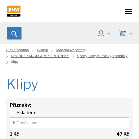
Hlavní stránka
E-shop
Kancelářské potřeby
DROBNÉ KANCELÁŘSKÉ POTŘEBY
Spony, klipy, gumičky, špendlíky
Klipy
Klipy
Příznaky:
Skladem
1
Kč
47
Kč