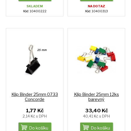
SKLADEM
NA DOTAZ
Kód: 10400222
Kód: 10400313
Klip Binder 25mm 0733
Klip Binder 25mm 12ks
Concorde
barevný
1,77 Kč
33,40 Kč
2,14 Kč s DPH
40,41 Kč s DPH
Do košíku
Do košíku