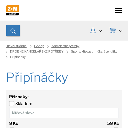
Hlavní stránka
E-shop
Kancelářské potřeby
DROBNÉ KANCELÁŘSKÉ POTŘEBY
Spony, klipy, gumičky, špendlíky
Připínáčky
Připínáčky
Příznaky:
Skladem
8
Kč
58
Kč