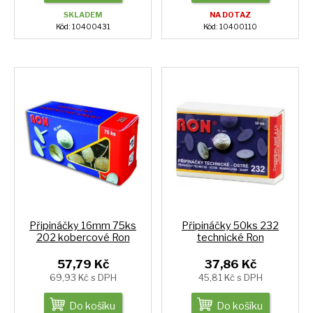
SKLADEM
NA DOTAZ
Kód: 10400431
Kód: 10400110
Připináčky 16mm 75ks
Připináčky 50ks 232
202 kobercové Ron
technické Ron
57,79 Kč
37,86 Kč
69,93 Kč s DPH
45,81 Kč s DPH
Do košíku
Do košíku