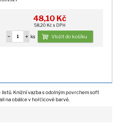
48,10
Kč
58,20 Kč s DPH
ks
Vložit do košíku
4
listů. Knižní vazba
s
odolným povrchem soft
ail
na
obálce
v
hořčicové barvě.