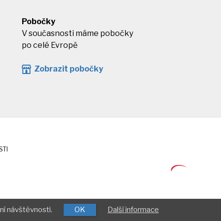
Pobočky
V současnosti máme pobočky
po celé Evropě
Zobrazit pobočky
STI
ní návštěvnosti.
OK
Další informace