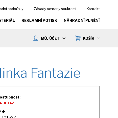
odní podmínky
Zásady ochrany soukromí
Kontakt
ATERIÁL
REKLAMNÍ POTISK
NÁHRADNÍ PLNĚNÍ
MŮJ ÚČET
KOŠÍK
inka Fantazie
ostupnost:
A DOTAZ
ód:
0101527