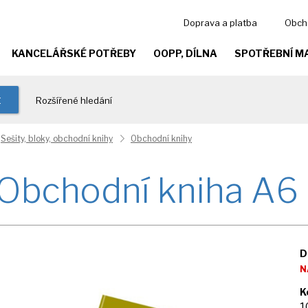
Doprava a platba
Obch
KANCELÁŘSKÉ POTŘEBY
OOPP, DÍLNA
SPOTŘEBNÍ M
t
Rozšířené hledání
Sešity, bloky, obchodní knihy
Obchodní knihy
Obchodní kniha A6 l
D
N
K
1