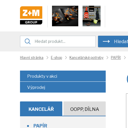
Hleda
Hlavní stránka
E-shop
Kancelářské potřeby
PAPÍR
Produkty v akci
Výprodej
KANCELÁŘ
OOPP, DÍLNA
PAPÍR