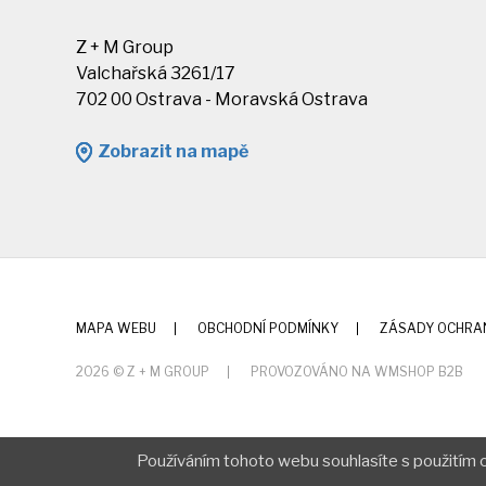
Z + M Group
Valchařská 3261/17
702 00 Ostrava - Moravská Ostrava
Zobrazit na mapě
MAPA WEBU
OBCHODNÍ PODMÍNKY
ZÁSADY OCHRA
2026 © Z + M GROUP
PROVOZOVÁNO NA WMSHOP B2B
Používáním tohoto webu souhlasíte s použitím c