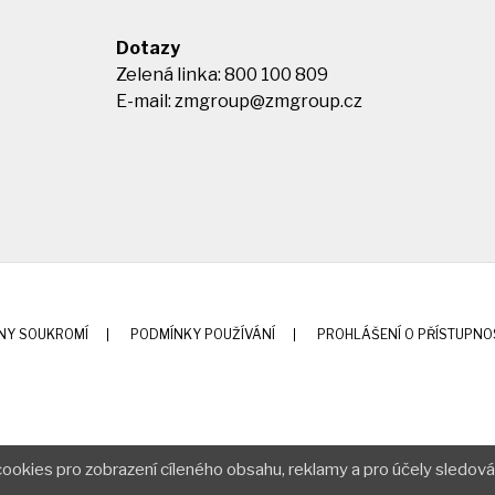
Dotazy
Zelená linka: 800 100 809
E-mail:
zmgroup@zmgroup.cz
NY SOUKROMÍ
PODMÍNKY POUŽÍVÁNÍ
PROHLÁŠENÍ O PŘÍSTUPNO
ookies pro zobrazení cíleného obsahu, reklamy a pro účely sledová