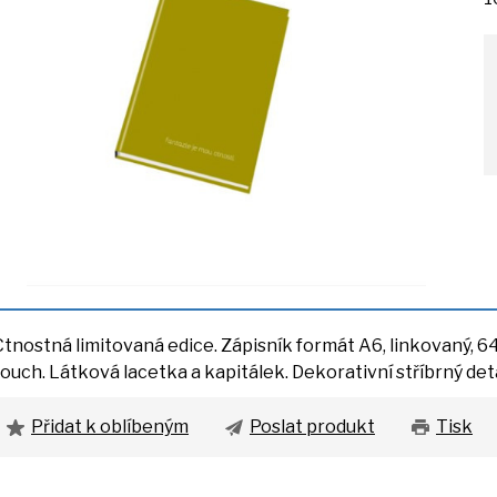
Ctnostná limitovaná edice. Zápisník formát A6, linkovaný,
6
touch. Látková lacetka
a
kapitálek. Dekorativní stříbrný det
Přidat k oblíbeným
Poslat produkt
Tisk