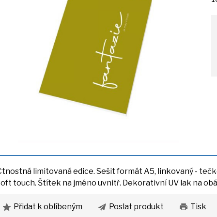
Ctnostná limitovaná edice. Sešit formát A5, linkovaný - teč
soft touch. Štítek
na
jméno uvnitř. Dekorativní
UV
lak
na
obá
Přidat k oblíbeným
Poslat produkt
Tisk