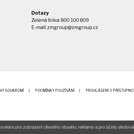
Dotazy
Zelená linka: 800 100 809
E-mail:
zmgroup@zmgroup.cz
NY SOUKROMÍ
PODMÍNKY POUŽÍVÁNÍ
PROHLÁŠENÍ O PŘÍSTUPNO
ookies pro zobrazení cíleného obsahu, reklamy a pro účely sledová