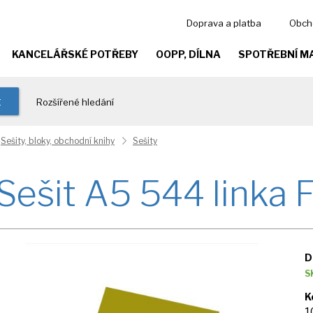
Doprava a platba
Obch
KANCELÁŘSKÉ POTŘEBY
OOPP, DÍLNA
SPOTŘEBNÍ M
t
Rozšířené hledání
Sešity, bloky, obchodní knihy
Sešity
Sešit A5 544 linka 
D
S
K
1