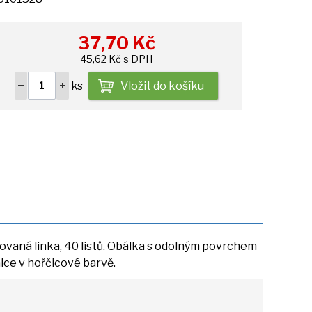
37,70
Kč
45,62 Kč s DPH
ks
Vložit do košíku
kovaná linka,
40
listů. Obálka
s
odolným povrchem
lce
v
hořčicové barvě.