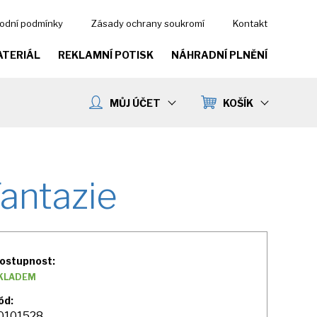
odní podmínky
Zásady ochrany soukromí
Kontakt
ATERIÁL
REKLAMNÍ POTISK
NÁHRADNÍ PLNĚNÍ
MŮJ ÚČET
KOŠÍK
Fantazie
ostupnost:
KLADEM
ód:
0101528