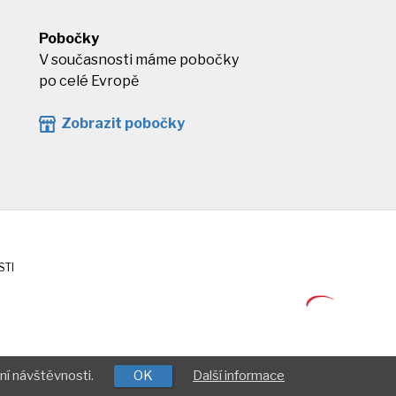
Pobočky
V současnosti máme pobočky
po celé Evropě
Zobrazit pobočky
STI
ní návštěvnosti.
OK
Další informace