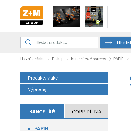
Hleda
Hlavní stránka
E-shop
Kancelářské potřeby
PAPÍR
Produkty v akci
Výprodej
KANCELÁŘ
OOPP, DÍLNA
PAPÍR