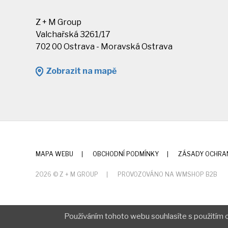
Z + M Group
Valchařská 3261/17
702 00 Ostrava - Moravská Ostrava
Zobrazit na mapě
MAPA WEBU
OBCHODNÍ PODMÍNKY
ZÁSADY OCHRA
2026 © Z + M GROUP
PROVOZOVÁNO NA WMSHOP B2B
Používáním tohoto webu souhlasíte s použitím c